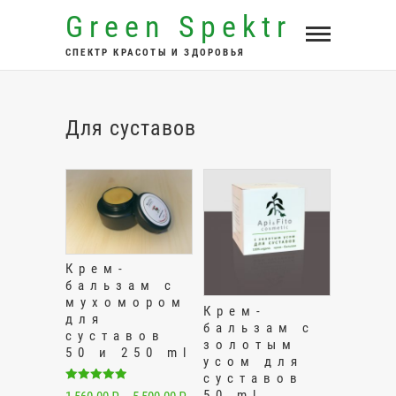
Перейти
Green Spektr
к
СПЕКТР КРАСОТЫ И ЗДОРОВЬЯ
содержимому
Для суставов
Крем-
бальзам с
мухомором
Крем-
для
бальзам с
суставов
золотым
50 и 250 ml
усом для
суставов
Оценка
50 ml