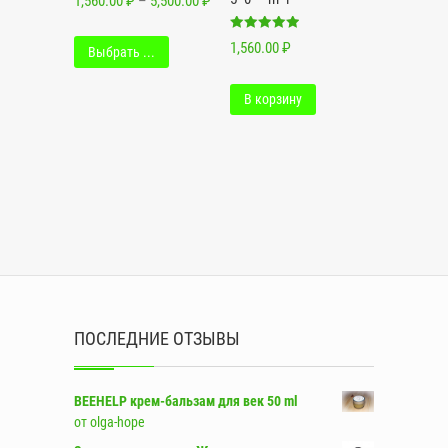
1,560.00
₽
–
5,500.00
₽
5.00
из 5
Оценка
1,560.00
₽
Выбрать ...
5.00
из 5
В корзину
ПОСЛЕДНИЕ ОТЗЫВЫ
BEEHELP крем-бальзам для век 50 ml
от olga-hope