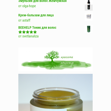
Эмульсия для волос Жемчужная
от olga-hope
Крем-бальзам для лица
от astaff
BEEHELP Тоник для волос
от svetlanaliza
Оценка
5
из
5