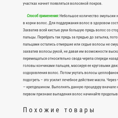
участках начнет появляться волосяной покров.
Способ применения:
Небольшое количество эмульсии 
в корни волос. Для поддержания волос в здоровом сос
Захватив всей кистью руки большую прядь волос со стор
пальцы. Перебрать так прядь за прядью до затылка, пото
пальцами остались отмершие или седые волосы не смуща
захватив волосы рукой, не давая им возможности выск
перемещаться относительно свода черепа спереди назад
головы кончиками пальцев, массируя ее круговыми дви
оздоровления волос. Потом укутать волосы целлофаном
подогреть – это усилит лечебное действие масла. Чере
— крепдешином. Выполнять данную процедуру вначале не
первом признаке выпадения волос начинайте проделыва
Похожие товары