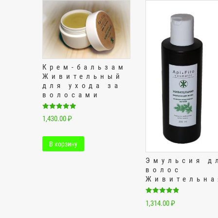
Крем-бальзам
Живительный
для ухода за
волосами
Оценка
1,430.00
₽
5.00
из 5
В корзину
Эмульсия д
волос
Живительна
Оценка
1,314.00
₽
4.90
из 5