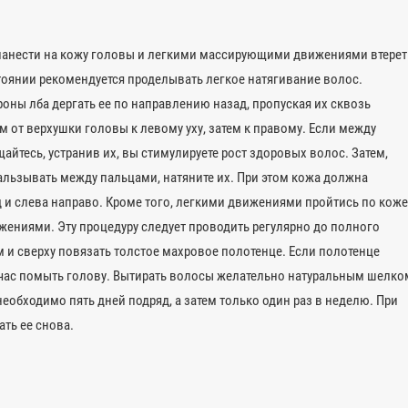
нанести на кожу головы и легкими массирующими движениями втерет
тоянии рекомендуется проделывать легкое натягивание волос.
оны лба дергать ее по направлению назад, пропуская их сквозь
м от верхушки головы к левому уху, затем к правому. Если между
йтесь, устранив их, вы стимулируете рост здоровых волос. Затем,
альзывать между пальцами, натяните их. При этом кожа должна
 и слева направо. Кроме того, легкими движениями пройтись по коже
жениями. Эту процедуру следует проводить регулярно до полного
 и сверху повязать толстое махровое полотенце. Если полотенце
з час помыть голову. Вытирать волосы желательно натуральным шелко
обходимо пять дней подряд, а затем только один раз в неделю. При
ть ее снова.