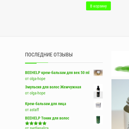
В корзину
ПОСЛЕДНИЕ ОТЗЫВЫ
BEEHELP крем-бальзам для век 50 ml
от olga-hope
Эмульсия для волос Жемчужная
от olga-hope
Крем-бальзам для лица
от astaff
BEEHELP Тоник для волос
от svetlanaliza