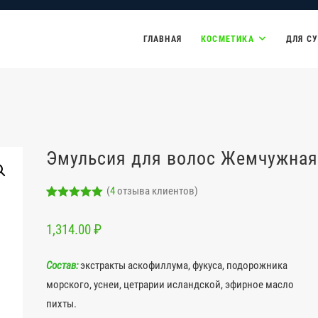
ГЛАВНАЯ
КОСМЕТИКА
ДЛЯ С
Эмульсия для волос Жемчужная
(
4
отзыва клиентов)
Рейтинг
2
5.00
из 5 на
1,314.00
₽
основе
опроса
пользовател
ей
Состав:
экстракты аскофиллума, фукуса, подорожника
морского, уснеи, цетрарии исландской, эфирное масло
пихты.