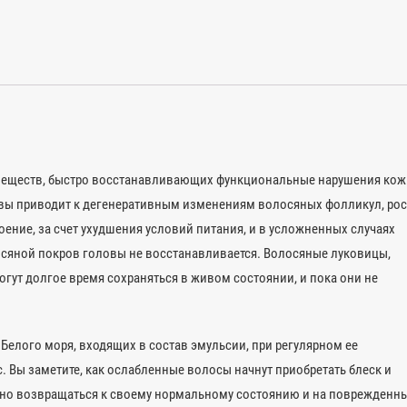
 веществ, быстро восстанавливающих функциональные нарушения кож
овы приводит к дегенеративным изменениям волосяных фолликул, рос
ение, за счет ухудшения условий питания, и в усложненных случаях
лосяной покров головы не восстанавливается. Волосяные луковицы,
огут долгое время сохраняться в живом состоянии, и пока они не
елого моря, входящих в состав эмульсии, при регулярном ее
. Вы заметите, как ослабленные волосы начнут приобретать блеск и
нно возвращаться к своему нормальному состоянию и на поврежденн