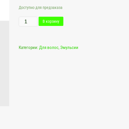
Доступно для предзаказа
Количество
В корзину
Эмульсия
для
волос
Категории:
Для волос
,
Эмульсии
Жемчужная