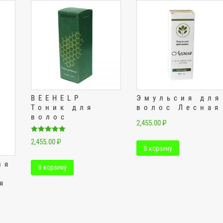
BEEHELP
Эмульсия для
Тоник для
волос Лесная
волос
2,455.00
₽
Оценка
2,455.00
₽
5.00
В корзину
из 5
ля
В корзину
я