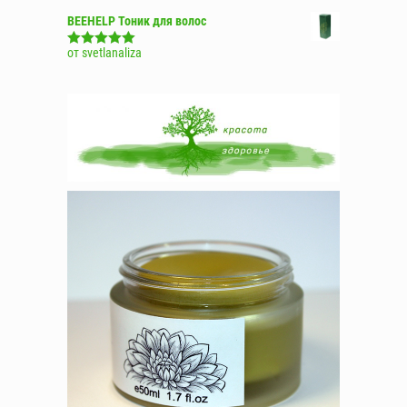
BEEHELP Тоник для волос
от svetlanaliza
Оценка
5
из
5