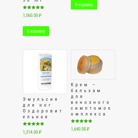
50 ml
В корзину
Оценка
1,560.00
₽
5.00
из 5
В корзину
Крем –
бальзам
для
Эмульсия
венозного
для ног
симптомок
Оздоровит
омплекса
ельная
Оценка
1,640.00
₽
Оценка
5.00
1,314.00
₽
5.00
из 5
из 5