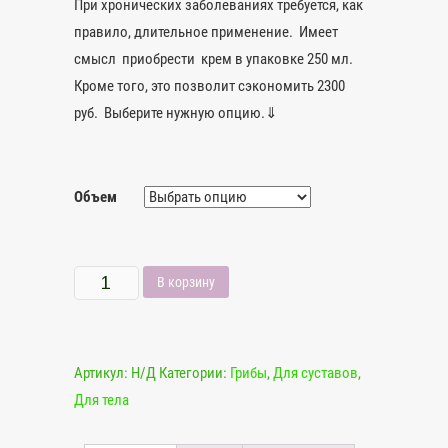
При хронических заболеваниях требуется, как
правило, длительное применение. Имеет
смысл приобрести крем в упаковке 250 мл.
Кроме того, это позволит сэкономить 2300
руб. Выберите нужную опцию.⇓
Объем
Количество
В корзину
Крем-
бальзам
с
Артикул:
Н/Д
Категории:
Грибы
,
Для суставов
,
мухомором
Для тела
для
суставов