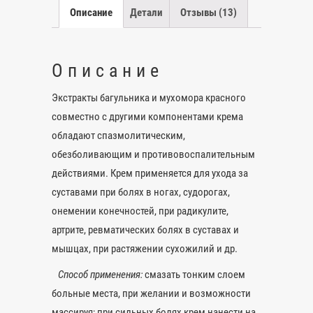
Описание
Детали
Отзывы (13)
50
и
250
Описание
ml
Экстракты багульника и мухомора красного
совместно с другими компонентами крема
обладают спазмолитическим,
обезболивающим и противовоспалительным
действиями. Крем применяется для ухода за
суставами при болях в ногах, судорогах,
онемении конечностей, при радикулите,
артрите, ревматических болях в суставах и
мышцах, при растяжении сухожилий и др.
Способ применения:
смазать тонким слоем
больные места, при желании и возможности
массируя; при сильных болях крем нанести на