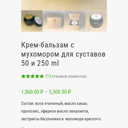
Крем-бальзам с
мухомором для суставов
50 и 250 ml
(
13
отзывов клиентов)
Рейтинг
4
5.00
из 5 на
1,560.00
₽
–
5,500.00
₽
основе
опроса
пользовател
Состав
: воск пчелиный, масло какао,
ей
прополис, эфирное масло эвкалипта,
экстракты багульника и мухомора красного.