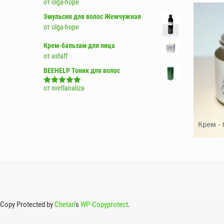
от olga-hope
Эмульсия для волос Жемчужная
от olga-hope
Крем-бальзам для лица
от astaff
BEEHELP Тоник для волос
от svetlanaliza
Оценка
5
из
5
Copy Protected by
Chetan
's
WP-Copyprotect
.