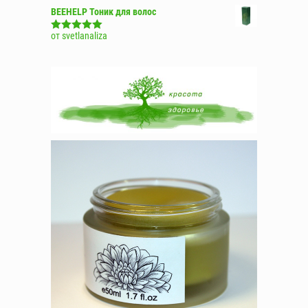
BEEHELP Тоник для волос
от svetlanaliza
Оценка
5
из
5