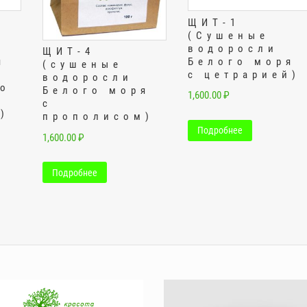
ЩИТ-1
(Сушеные
водоросли
ЩИТ-4
я
Белого моря
(сушеные
с цетрарией)
водоросли
о
Белого моря
1,600.00
₽
с
)
прополисом)
Подробнее
1,600.00
₽
Подробнее