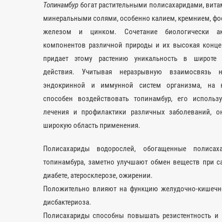
Топинамбур
богат растительными полисахаридами, вита
минеральными солями, особенно калием, кремнием, фо
железом и цинком. Сочетание биологически ак
компонентов различной природы и их высокая конце
придает этому растению уникальность в широте 
действия. Учитывая неразрывную взаимосвязь н
эндокринной и иммунной систем организма, на 
способен воздействовать топинамбур, его использ
лечения и профилактики различных заболеваний, о
широкую область применения.
Полисахариды водорослей, обогащенные полисах
топинамбура, заметно улучшают обмен веществ при с
диабете, атеросклерозе, ожирении.
Положительно влияют на функцию желудочно-кишечно
дисбактериоза.
Полисахариды способны повышать резистентность и 