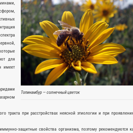
минами,
сфором,
тивных
нтрация
спектра
ервной,
которые
уют для
н имеет
аридами
Топинамбур — солнечный цветок
ахарном
го тракта при расстройствах неясной этиологии и при проявлени
иммунно-защитные свойства организма, поэтому рекомендуются к