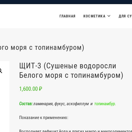
ГЛАВНАЯ
КОСМЕТИКА
ДЛЯ С
ого моря с топинамбуром)
ЩИТ-3 (Сушеные водоросли
Белого моря с топинамбуром)
1,600.00
₽
Состав:
ламинария, фукус, аскофиллум и
топинамбур.
Показание к применению:
Восполняет дефицит йода и других макро и микроэлементо