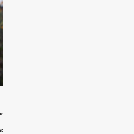
ях
ак