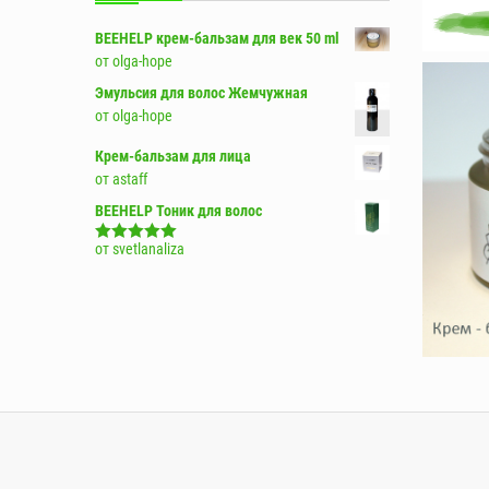
BEEHELP крем-бальзам для век 50 ml
от olga-hope
Эмульсия для волос Жемчужная
от olga-hope
Крем-бальзам для лица
от astaff
BEEHELP Тоник для волос
от svetlanaliza
Оценка
5
из
5