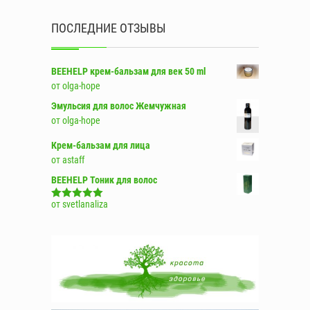
ПОСЛЕДНИЕ ОТЗЫВЫ
BEEHELP крем-бальзам для век 50 ml
от olga-hope
Эмульсия для волос Жемчужная
от olga-hope
Крем-бальзам для лица
от astaff
BEEHELP Тоник для волос
от svetlanaliza
Оценка
5
из
5